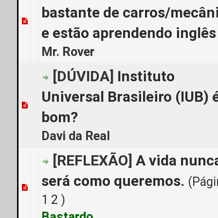
bastante de carros/mecân
0 Voto(s) - 0 de 5 em média
1
2
3
4
5
e estão aprendendo inglês
Mr. Rover
[DÚVIDA]
Instituto
Universal Brasileiro (IUB) 
0 Voto(s) - 0 de 5 em média
1
2
3
4
5
bom?
Davi da Real
[REFLEXÃO]
A vida nunc
será como queremos.
(Pági
0 Voto(s) - 0 de 5 em média
1
2
3
4
5
1
2
)
Bastardo