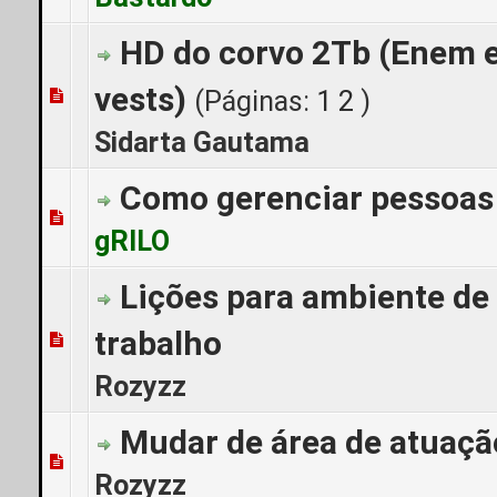
HD do corvo 2Tb (Enem 
vests)
(Páginas:
1
2
)
0 Voto(s) - 0 de 5 em média
1
2
3
4
5
Sidarta Gautama
Como gerenciar pessoas
0 Voto(s) - 0 de 5 em média
1
2
3
4
5
gRILO
Lições para ambiente de
trabalho
0 Voto(s) - 0 de 5 em média
1
2
3
4
5
Rozyzz
Mudar de área de atuaçã
0 Voto(s) - 0 de 5 em média
1
2
3
4
5
Rozyzz