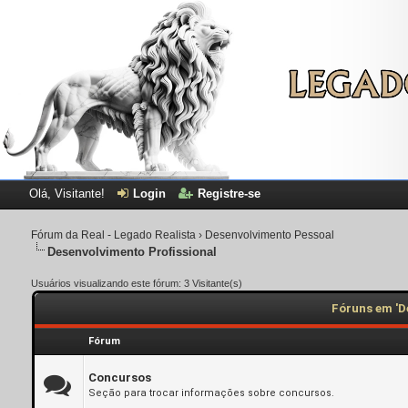
Olá, Visitante!
Login
Registre-se
Fórum da Real - Legado Realista
›
Desenvolvimento Pessoal
Desenvolvimento Profissional
Usuários visualizando este fórum: 3 Visitante(s)
Fóruns em 'D
Fórum
Concursos
Seção para trocar informações sobre concursos.