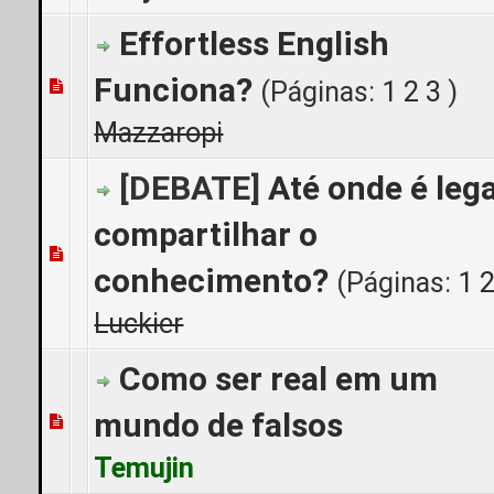
Effortless English
Funciona?
(Páginas:
1
2
3
)
0 Voto(s) - 0 de 5 em média
1
2
3
4
5
Mazzaropi
[DEBATE]
Até onde é lega
compartilhar o
0 Voto(s) - 0 de 5 em média
1
2
3
4
5
conhecimento?
(Páginas:
1
Luckier
Como ser real em um
mundo de falsos
0 Voto(s) - 0 de 5 em média
1
2
3
4
5
Temujin