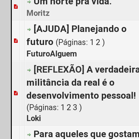
Um norte pra vida.
0 Voto(s) - 0 de 5 em média
1
2
3
4
5
Moritz
[AJUDA] Planejando o
futuro
(Páginas:
1
2
)
0 Voto(s) - 0 de 5 em média
1
2
3
4
5
FuturoAlguem
[REFLEXÃO]
A verdadeir
militância da real é o
desenvolvimento pessoal!
3 Voto(s) - 3.67 de 5 em média
1
2
3
4
5
(Páginas:
1
2
3
)
Loki
Para aqueles que gosta