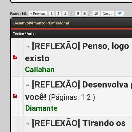
Pages (10):
« Previous
1
2
3
4
5
6
...
10
Next »
Desenvolvimento Profissional
Tópico
/
Autor
[REFLEXÃO]
Penso, logo
existo
0 Voto(s) - 0 de 5 em média
1
2
3
4
5
Callahan
[REFLEXÃO]
Desenvolva 
você!
(Páginas:
1
2
)
3 Voto(s) - 5 de 5 em média
1
2
3
4
5
Diamante
[REFLEXÃO]
Tirando os