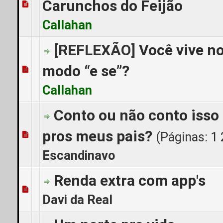
Carunchos do Feijão
0 Voto(s) - 0 de 5 em média
1
2
3
4
5
Callahan
[REFLEXÃO]
Você vive n
modo “e se”?
0 Voto(s) - 0 de 5 em média
1
2
3
4
5
Callahan
Conto ou não conto isso
pros meus pais?
(Páginas:
1
0 Voto(s) - 0 de 5 em média
1
2
3
4
5
Escandinavo
Renda extra com app's
0 Voto(s) - 0 de 5 em média
1
2
3
4
5
Davi da Real