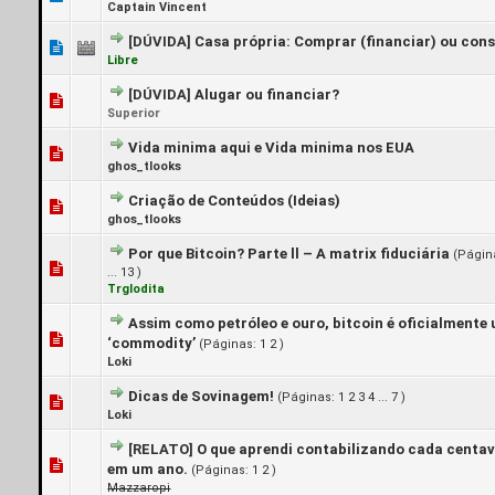
Captain Vincent
[DÚVIDA]
Casa própria: Comprar (financiar) ou const
0 Voto(s) - 0 de 5 em média
1
2
3
4
5
Libre
[DÚVIDA]
Alugar ou financiar?
0 Voto(s) - 0 de 5 em média
1
2
3
4
5
Superior
Vida minima aqui e Vida minima nos EUA
0 Voto(s) - 0 de 5 em média
1
2
3
4
5
ghos_tlooks
Criação de Conteúdos (Ideias)
0 Voto(s) - 0 de 5 em média
1
2
3
4
5
ghos_tlooks
Por que Bitcoin? Parte ll – A matrix fiduciária
(Págin
1 Voto(s) - 5 de 5 em média
1
2
3
4
5
...
13
)
Trglodita
Assim como petróleo e ouro, bitcoin é oficialmente
0 Voto(s) - 0 de 5 em média
1
2
3
4
5
‘commodity’
(Páginas:
1
2
)
Loki
Dicas de Sovinagem!
(Páginas:
1
2
3
4
...
7
)
1 Voto(s) - 5 de 5 em média
1
2
3
4
5
Loki
[RELATO]
O que aprendi contabilizando cada centa
0 Voto(s) - 0 de 5 em média
1
2
3
4
5
em um ano.
(Páginas:
1
2
)
Mazzaropi