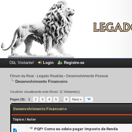
Olá, Visitante!
Login
Registre-se
Fórum da Real - Legado Realista
›
Desenvolvimento Pessoal
Desenvolvimento Financeiro
Usuários visualizando este fórum: 11 Visitante(s)
Pages (9):
1
2
3
4
5
...
9
Next »
Desenvolvimento Financeiro
Tópico
/
Autor
PQP! Como eu odeio pagar Imposto de Renda
0 Voto(s) - 0 de 5 em média
1
2
3
4
5