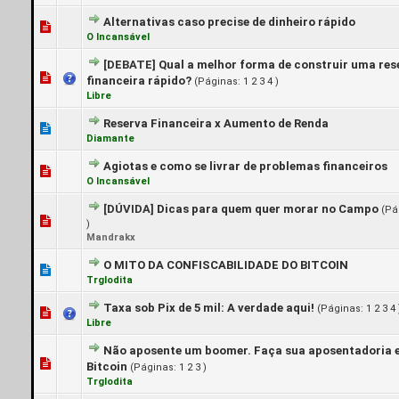
Alternativas caso precise de dinheiro rápido
0 Voto(s) - 0 de 5 em média
1
2
3
4
5
O Incansável
[DEBATE]
Qual a melhor forma de construir uma res
0 Voto(s) - 0 de 5 em média
1
2
3
4
5
financeira rápido?
(Páginas:
1
2
3
4
)
Libre
Reserva Financeira x Aumento de Renda
0 Voto(s) - 0 de 5 em média
1
2
3
4
5
Diamante
Agiotas e como se livrar de problemas financeiros
0 Voto(s) - 0 de 5 em média
1
2
3
4
5
O Incansável
[DÚVIDA]
Dicas para quem quer morar no Campo
(Pá
0 Voto(s) - 0 de 5 em média
1
2
3
4
5
)
Mandrakx
O MITO DA CONFISCABILIDADE DO BITCOIN
0 Voto(s) - 0 de 5 em média
1
2
3
4
5
Trglodita
Taxa sob Pix de 5 mil: A verdade aqui!
(Páginas:
1
2
3
4
0 Voto(s) - 0 de 5 em média
1
2
3
4
5
Libre
Não aposente um boomer. Faça sua aposentadoria
0 Voto(s) - 0 de 5 em média
1
2
3
4
5
Bitcoin
(Páginas:
1
2
3
)
Trglodita