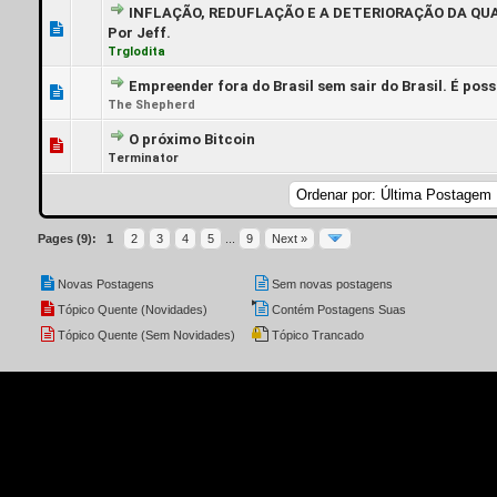
INFLAÇÃO, REDUFLAÇÃO E A DETERIORAÇÃO DA QU
0 Voto(s) - 0 de 5 em média
1
2
3
4
5
Por Jeff.
Trglodita
Empreender fora do Brasil sem sair do Brasil. É poss
0 Voto(s) - 0 de 5 em média
1
2
3
4
5
The Shepherd
O próximo Bitcoin
0 Voto(s) - 0 de 5 em média
1
2
3
4
5
Terminator
Pages (9):
1
2
3
4
5
...
9
Next »
Novas Postagens
Sem novas postagens
Tópico Quente (Novidades)
Contém Postagens Suas
Tópico Quente (Sem Novidades)
Tópico Trancado