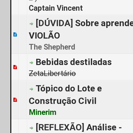
Captain Vincent
[DÚVIDA]
Sobre aprend
VIOLÃO
0 Voto(s) - 0 de 5 em média
1
2
3
4
5
The Shepherd
Bebidas destiladas
0 Voto(s) - 0 de 5 em média
1
2
3
4
5
ZetaLibertário
Tópico do Lote e
Construção Civil
0 Voto(s) - 0 de 5 em média
1
2
3
4
5
Minerim
[REFLEXÃO]
Análise -