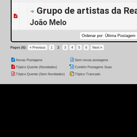
Grupo de artistas da Re
0 Voto(s) - 0 de 5 em média
1
2
3
4
5
João Melo
Pages (6):
« Previous
1
2
3
4
5
6
Next »
Novas Postagens
Sem novas postagens
Tópico Quente (Novidades)
Contém Postagens Suas
Tópico Quente (Sem Novidades)
Tópico Trancado