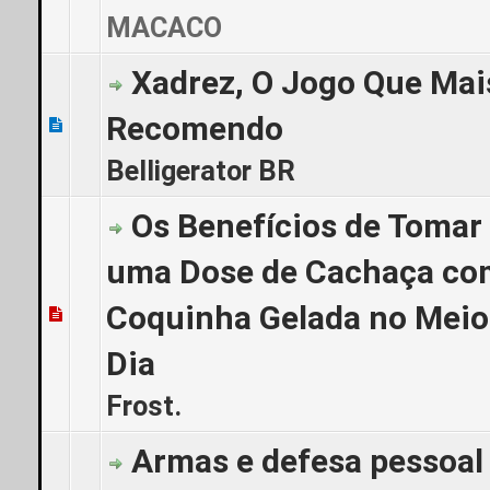
MACACO
Xadrez, O Jogo Que Mai
Recomendo
0 Voto(s) - 0 de 5 em média
1
2
3
4
5
Belligerator BR
Os Benefícios de Tomar
uma Dose de Cachaça co
Coquinha Gelada no Meio
0 Voto(s) - 0 de 5 em média
1
2
3
4
5
Dia
Frost.
Armas e defesa pessoal