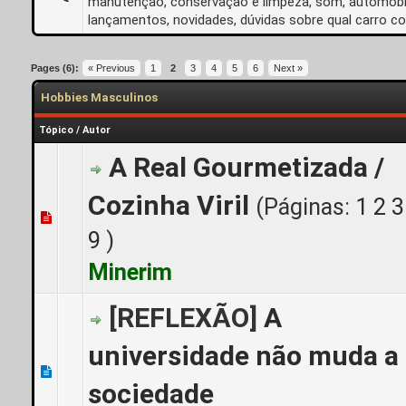
manutenção, conservação e limpeza, som, automobil
lançamentos, novidades, dúvidas sobre qual carro c
Pages (6):
« Previous
1
2
3
4
5
6
Next »
Hobbies Masculinos
Tópico
/
Autor
A Real Gourmetizada /
Cozinha Viril
(Páginas:
1
2
3
5 Voto(s) - 5 de 5 em média
1
2
3
4
5
9
)
Minerim
[REFLEXÃO]
A
universidade não muda a
0 Voto(s) - 0 de 5 em média
1
2
3
4
5
sociedade