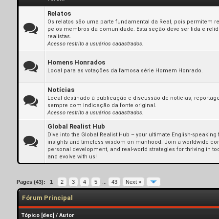
Relatos
Os relatos são uma parte fundamental da Real, pois permitem ref
pelos membros da comunidade. Esta seção deve ser lida e reli
realistas.
Acesso restrito a usuários cadastrados.
Homens Honrados
Local para as votações da famosa série Homem Honrado.
Notícias
Local destinado à publicação e discussão de notícias, reportag
sempre com indicação da fonte original.
Acesso restrito a usuários cadastrados.
Global Realist Hub
Dive into the Global Realist Hub – your ultimate English-speaking
insights and timeless wisdom on manhood. Join a worldwide co
personal development, and real-world strategies for thriving in t
and evolve with us!
Pages (43):
1
2
3
4
5
...
43
Next »
Fórum Principal
Tópico
[
dec
]
/
Autor