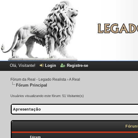
Olá, Visitante!
Login
Registre-se
Fórum da Real - Legado Realista
›
A Real
Fórum Principal
Usuários visualizando este fórum: 51 Visitante(s)
Apresentação
Fóruns
Fórum