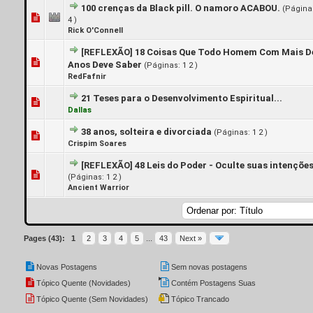
100 crenças da Black pill. O namoro ACABOU.
(Página
0 Voto(s) - 0 de 5 em média
1
2
3
4
5
4
)
Rick O'Connell
[REFLEXÃO]
18 Coisas Que Todo Homem Com Mais D
2 Voto(s) - 4 de 5 em média
1
2
3
4
5
Anos Deve Saber
(Páginas:
1
2
)
RedFafnir
21 Teses para o Desenvolvimento Espiritual...
1 Voto(s) - 5 de 5 em média
1
2
3
4
5
Dallas
38 anos, solteira e divorciada
(Páginas:
1
2
)
0 Voto(s) - 0 de 5 em média
1
2
3
4
5
Crispim Soares
[REFLEXÃO]
48 Leis do Poder - Oculte suas intenções
2 Voto(s) - 3.5 de 5 em média
1
2
3
4
5
(Páginas:
1
2
)
Ancient Warrior
Pages (43):
1
2
3
4
5
...
43
Next »
Novas Postagens
Sem novas postagens
Tópico Quente (Novidades)
Contém Postagens Suas
Tópico Quente (Sem Novidades)
Tópico Trancado