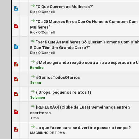
"O Que Querem as Mulheres?"
0 Voto(s) - 0 de 5 em média
1
2
3
4
5
Rick O'Connell
"Os 20 Maiores Erros Que Os Homens Cometem Com
0 Voto(s) - 0 de 5 em média
1
2
3
4
5
Mulheres"
Rick O'Connell
"Será Que As Mulheres Só Querem Homens Com Dinh
0 Voto(s) - 0 de 5 em média
1
2
3
4
5
E Que Têm Um Grande Carro?"
Rick O'Connell
#Metoo gerando reação contrária ao esperado no 
0 Voto(s) - 0 de 5 em média
1
2
3
4
5
Baralho
#SomosTodosOtários
1 Voto(s) - 5 de 5 em média
1
2
3
4
5
Senna
( Drops, pequenos relatos 1)
0 Voto(s) - 0 de 5 em média
1
2
3
4
5
Solomon
[REFLEXÃO]
(Clube da Luta) Semelhança entre 3
1 Voto(s) - 5 de 5 em média
1
2
3
4
5
escritores
TimS
..o que fazen para se divertir e passar o tempo ?
0 Voto(s) - 0 de 5 em média
1
2
3
4
5
MAGRINHO DE FIRMA