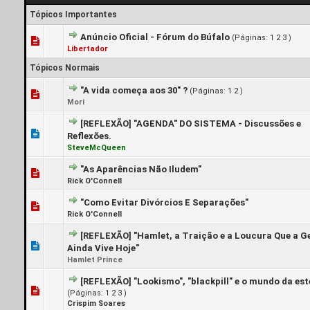
Tópicos Importantes
Anúncio Oficial - Fórum do Búfalo
(Páginas:
1
2
3
)
0 Voto(s) - 0 de 5 em média
1
2
3
4
5
Libertador
Tópicos Normais
"A vida começa aos 30" ?
(Páginas:
1
2
)
0 Voto(s) - 0 de 5 em média
1
2
3
4
5
Mori
[REFLEXÃO]
"AGENDA" DO SISTEMA - Discussões e
0 Voto(s) - 0 de 5 em média
1
2
3
4
5
Reflexões.
SteveMcQueen
"As Aparências Não Iludem"
0 Voto(s) - 0 de 5 em média
1
2
3
4
5
Rick O'Connell
"Como Evitar Divórcios E Separações"
0 Voto(s) - 0 de 5 em média
1
2
3
4
5
Rick O'Connell
[REFLEXÃO]
"Hamlet, a Traição e a Loucura Que a G
0 Voto(s) - 0 de 5 em média
1
2
3
4
5
Ainda Vive Hoje"
Hamlet Prince
[REFLEXÃO]
"Lookismo", "blackpill" e o mundo da est
0 Voto(s) - 0 de 5 em média
1
2
3
4
5
(Páginas:
1
2
3
)
Crispim Soares