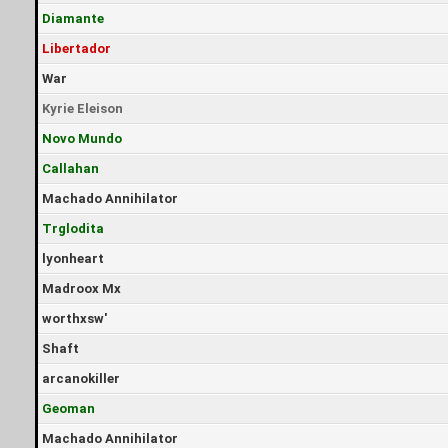
Diamante
Libertador
War
Kyrie Eleison
Novo Mundo
Callahan
Machado Annihilator
Trglodita
lyonheart
Madroox Mx
worthxsw'
Shaft
arcanokiller
Geoman
Machado Annihilator