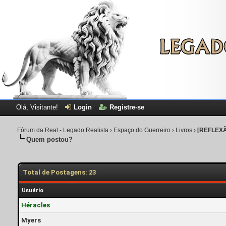
Olá, Visitante!
Login
Registre-se
Fórum da Real - Legado Realista
›
Espaço do Guerreiro
›
Livros
›
[REFLEX
Quem postou?
Total de Postagens: 23
Usuário
Héracles
Myers