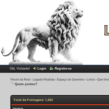
Olá, Visitante!
Login
Registre-se
Fórum da Real - Legado Realista
›
Espaço do Guerreiro
›
Livros
›
Que livr
Quem postou?
Total de Postagens: 1,052
Usuário