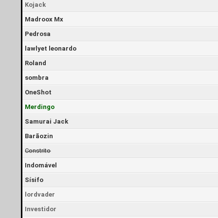
Kojack
Madroox Mx
Pedrosa
lawlyet leonardo
Roland
sombra
OneShot
Merdingo
Samurai Jack
Barãozin
Constrito
Indomável
Sísifo
lordvader
Investidor