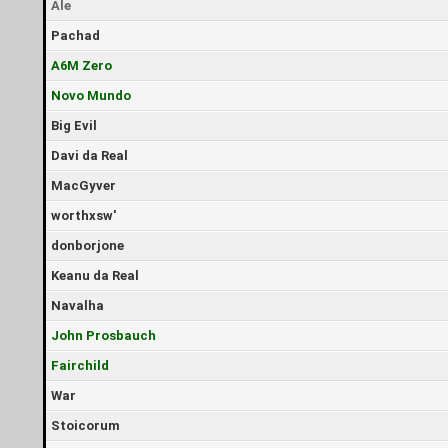
Ale
Pachad
A6M Zero
Novo Mundo
Big Evil
Davi da Real
MacGyver
worthxsw'
donborjone
Keanu da Real
Navalha
John Prosbauch
Fairchild
War
Stoicorum