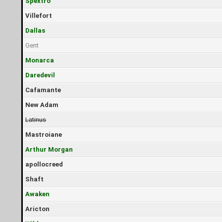
Spextro
Villefort
Dallas
Gent
Monarca
Daredevil
Cafamante
New Adam
Latinus
Mastroiane
Arthur Morgan
apollocreed
Shaft
Awaken
Aricton