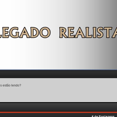
os estão lendo?
# de Postagens