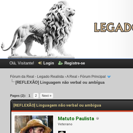
Olá, Visitante!
Login
Registre-se
Fórum da Real - Legado Realista
›
A Real
›
Fórum Principal
[REFLEXÃO]
Linguagem não verbal ou ambígua
Pages (2):
1
2
Next »
[REFLEXÃO] Linguagem não verbal ou ambígua
Matuto Paulista
Veterano