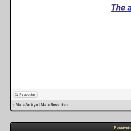
The a
Respostas
«
Mais Antigo
|
Mais Recente
»
Possívei