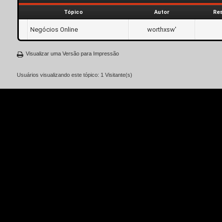
Tópico
Autor
Re
Negócios Online
worthxsw'
Visualizar uma Versão para Impressão
Usuários visualizando este tópico: 1 Visitante(s)