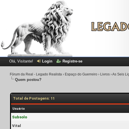
Olá, Visitante!
Login
Registre-se
Fórum da Real - Legado Realista
›
Espaço do Guerreiro
›
Livros
›
As Seis Li
Quem postou?
Total de Postagens: 11
Usuário
Subsolo
Vital