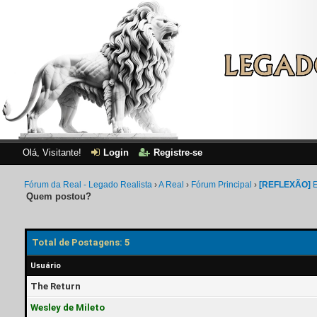
Olá, Visitante!
Login
Registre-se
Fórum da Real - Legado Realista
›
A Real
›
Fórum Principal
›
[REFLEXÃO]
E
Quem postou?
Total de Postagens: 5
Usuário
The Return
Wesley de Mileto