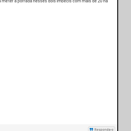
a meter a porrada nesses dois imbecis com mais de 20 na
Responda-o