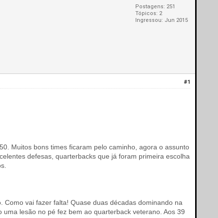
Postagens: 251
Tópicos: 2
Ingressou: Jun 2015
#1
0. Muitos bons times ficaram pelo caminho, agora o assunto
celentes defesas, quarterbacks que já foram primeira escolha
os.
po. Como vai fazer falta! Quase duas décadas dominando na
o uma lesão no pé fez bem ao quarterback veterano. Aos 39