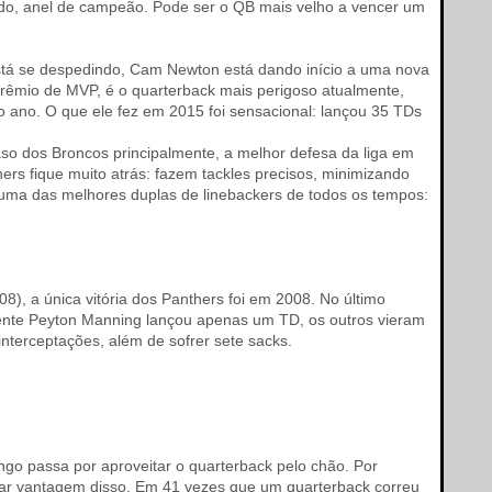
ido, anel de campeão. Pode ser o QB mais velho a vencer um
está se despedindo, Cam Newton está dando início a uma nova
o prêmio de MVP, é o quarterback mais perigoso atualmente,
 ano. O que ele fez em 2015 foi sensacional: lançou 35 TDs
so dos Broncos principalmente, a melhor defesa da liga em
ers fique muito atrás: fazem tackles precisos, minimizando
m uma das melhores duplas de linebackers de todos os tempos:
8), a única vitória dos Panthers foi em 2008. No último
mente Peyton Manning lançou apenas um TD, os outros vieram
nterceptações, além de sofrer sete sacks.
o passa por aproveitar o quarterback pelo chão. Por
irar vantagem disso. Em 41 vezes que um quarterback correu