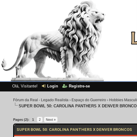
Olá, Visitante!
Login
Registre-se
Fórum da Real - Legado Realista
›
Espaço do Guerreiro
›
Hobbies Mascul
SUPER BOWL 50: CAROLINA PANTHERS X DENVER BRONC
0 Voto(s) - 0 em Média
1
2
3
4
5
Pages (2):
1
2
Next »
SUPER BOWL 50: CAROLINA PANTHERS X DENVER BRONCOS