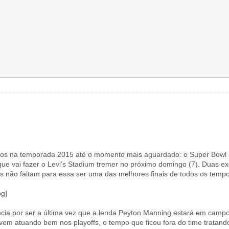
ados na temporada 2015 até o momento mais aguardado: o Super Bowl 5
ue vai fazer o Levi’s Stadium tremer no próximo domingo (7). Duas ex
s não faltam para essa ser uma das melhores finais de todos os temp
ência por ser a última vez que a lenda Peyton Manning estará em cam
m atuando bem nos playoffs, o tempo que ficou fora do time tratand