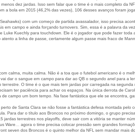
 menos dez jardas. Isso sem falar que o time é o mais completo da N
u com a bola em 2015 (46,2% das vezes), 106 desses avanços foram j
Seahawks) com um começo de partida avassalador, isso precisa acon
is em campo e ainda forçando turnovers. Sim, essa é a palavra da ve
de Luke Kuechly para touchdown. Ele é o jogador que pode fazer toda a
ito atento a linha de passe, certamente algum passe mais fraco de M
 calma, muita calma. Não é a toa que o futebol americano é o melhor
 vai dar o sangue em campo para dar ao QB o segundo anel para a len
go terrestre. O time é o que mais tem jardas por carregada na segund
recisam ter paciência para achar os espaços. Na única derrota de Caro
de campo um bom tempo. Na fase fantástica que ele se encontra, gasta
perto de Santa Clara se não fosse a fantástica defesa montada pelo co
hula. Para dar o título aos Broncos no próximo domingo, o grupo preci
5 jardas terrestres nos playoffs, deve sair com a vitória se manter nú
cus Ware… agora o time precisa colocar pressão sem grandes formaçõ
ront seven dos Broncos é o quinto melhor da NFL sem mandar mais do