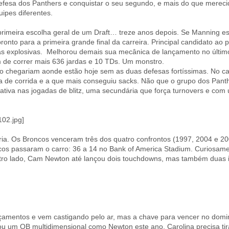
defesa dos Panthers e conquistar o seu segundo, e mais do que merec
uipes diferentes.
primeira escolha geral de um Draft… treze anos depois. Se Manning 
 pronto para a primeira grande final da carreira. Principal candidato a
as explosivas. Melhorou demais sua mecânica de lançamento no último
m de correr mais 636 jardas e 10 TDs. Um monstro.
ão chegariam aonde estão hoje sem as duas defesas fortíssimas. No ca
iva de corrida e a que mais conseguiu sacks. Não que o grupo dos Panth
iativa nas jogadas de blitz, uma secundária que força turnovers e co
ia. Os Broncos venceram três dos quatro confrontos (1997, 2004 e 200
ncos passaram o carro: 36 a 14 no Bank of America Stadium. Curiosa
 outro lado, Cam Newton até lançou dois touchdowns, mas também duas i
entos e vem castigando pelo ar, mas a chave para vencer no doming
tou um QB multidimensional como Newton este ano, Carolina precisa t