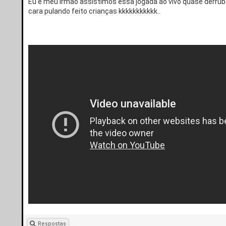
Eu é meu irmão assistimos essa jogada ao vivo quase derru
cara pulando feito crianças kkkkkkkkkkk..
Respostas