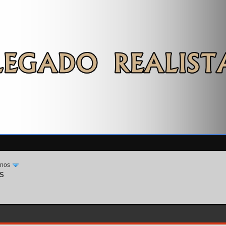
inos
OS