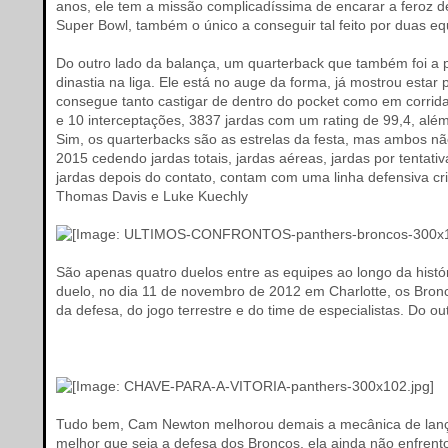
anos, ele tem a missão complicadíssima de encarar a feroz 
Super Bowl, também o único a conseguir tal feito por duas eq
Do outro lado da balança, um quarterback que também foi a 
dinastia na liga. Ele está no auge da forma, já mostrou estar
consegue tanto castigar de dentro do pocket como em corrid
e 10 interceptações, 3837 jardas com um rating de 99,4, alé
Sim, os quarterbacks são as estrelas da festa, mas ambos n
2015 cedendo jardas totais, jardas aéreas, jardas por tentat
jardas depois do contato, contam com uma linha defensiva cr
Thomas Davis e Luke Kuechly
São apenas quatro duelos entre as equipes ao longo da histór
duelo, no dia 11 de novembro de 2012 em Charlotte, os Bro
da defesa, do jogo terrestre e do time de especialistas. Do
Tudo bem, Cam Newton melhorou demais a mecânica de lançam
melhor que seja a defesa dos Broncos, ela ainda não enfren