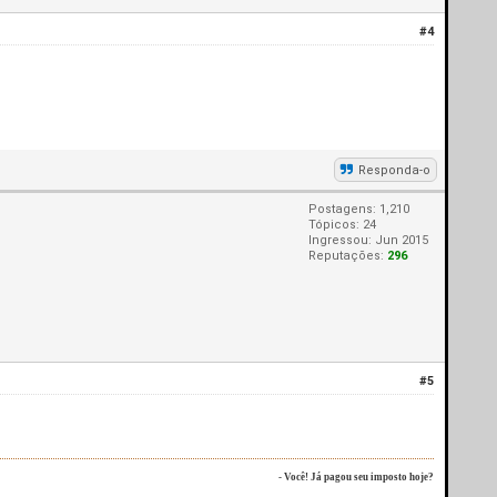
#4
Responda-o
Postagens: 1,210
Tópicos: 24
Ingressou: Jun 2015
Reputações:
296
#5
- Você! Já pagou seu imposto hoje?