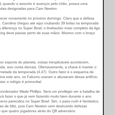
FL quando o assunto é avanços pelo chão, possui uma
ogadas designadas para Cam Newton.
tecer novamente no próximo domingo. Claro que a defesa
z. Carolina chegou até aqui roubando 39 bolas na temporada
 diferença no Super Bowl, o linebacker mais completo da liga
anning deve passar perto de suas mãos. Mesmo com o braço
 esporte do planeta, coisas inexplicáveis acontecem,
da, isso conta demais. Ofensivamente, a chave é manter o
a metade da temporada (4,47). Outro fator é o esquema de
lina este ano, os Falcons usaram e abusaram dessa artifício.
r o relógio é primordial.
ordenador Wade Phillips. Será um privilégio ver a batalha de
sará fazer o que já vem fazendo muito bem durante o ano
meros parecidos no Super Bowl. Sim, o pass-rush é fantástico,
es de blitz, pois Cam Newton vem destruindo defesas
 que quatro jogadores atrás do QB adversário.