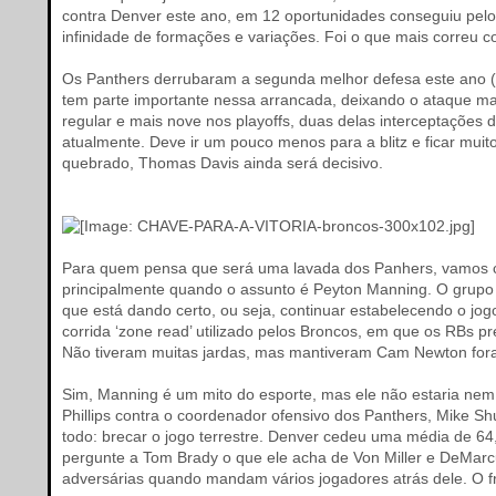
contra Denver este ano, em 12 oportunidades conseguiu pelo
infinidade de formações e variações. Foi o que mais corre
Os Panthers derrubaram a segunda melhor defesa este ano (
tem parte importante nessa arrancada, deixando o ataque ma
regular e mais nove nos playoffs, duas delas interceptações 
atualmente. Deve ir um pouco menos para a blitz e ficar mu
quebrado, Thomas Davis ainda será decisivo.
Para quem pensa que será uma lavada dos Panhers, vamos com
principalmente quando o assunto é Peyton Manning. O grupo
que está dando certo, ou seja, continuar estabelecendo o jo
corrida ‘zone read’ utilizado pelos Broncos, em que os RBs p
Não tiveram muitas jardas, mas mantiveram Cam Newton fora 
Sim, Manning é um mito do esporte, mas ele não estaria nem 
Phillips contra o coordenador ofensivo dos Panthers, Mike S
todo: brecar o jogo terrestre. Denver cedeu uma média de 64,
pergunte a Tom Brady o que ele acha de Von Miller e DeMar
adversárias quando mandam vários jogadores atrás dele. O f