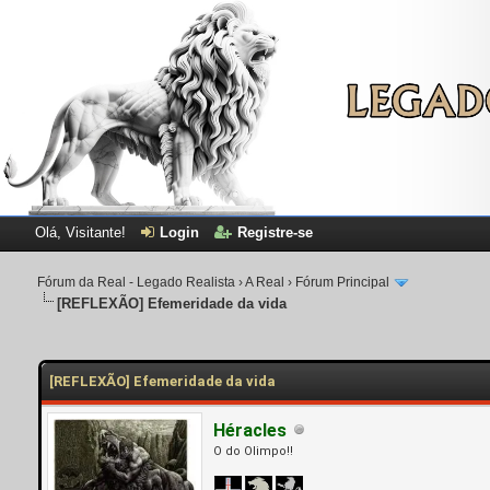
Olá, Visitante!
Login
Registre-se
Fórum da Real - Legado Realista
›
A Real
›
Fórum Principal
[REFLEXÃO]
Efemeridade da vida
[REFLEXÃO] Efemeridade da vida
Héracles
O do Olimpo!!