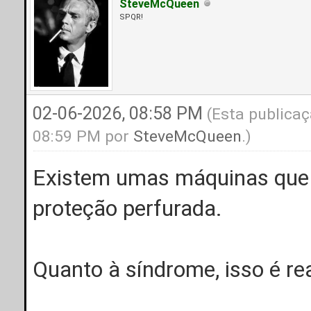
SteveMcQueen
SPQR!
02-06-2026, 08:58 PM
(Esta publicaç
08:59 PM por
SteveMcQueen
.)
Existem umas máquinas que 
proteção perfurada.
Quanto à síndrome, isso é rea