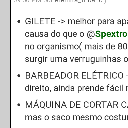
09:50 PM por
eremita_urbano
.)
GILETE -> melhor para ap
causa do que o @
Spextro
no organismo( mais de 80
surgir uma verruguinhas o
BARBEADOR ELÉTRICO -> 
direito, ainda prende fáci
MÁQUINA DE CORTAR CABE
mas o saco mesmo costuma 