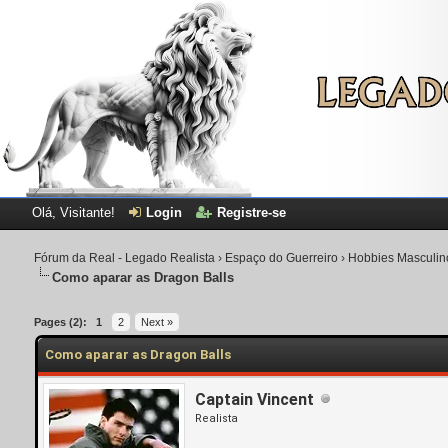
Olá, Visitante!
Login
Registre-se
Fórum da Real - Legado Realista
›
Espaço do Guerreiro
›
Hobbies Masculin
Como aparar as Dragon Balls
Pages (2):
1
2
Next »
Como aparar as Dragon Balls
Captain Vincent
Realista