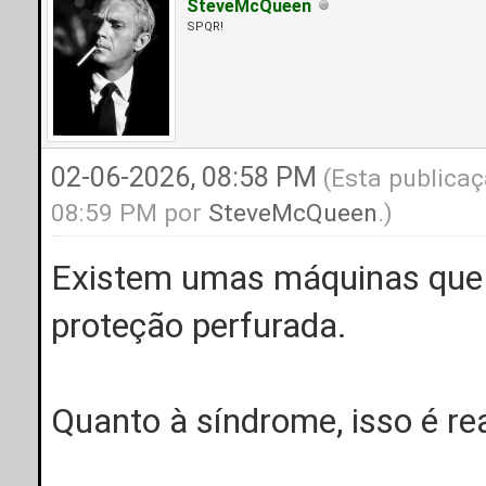
SteveMcQueen
SPQR!
02-06-2026, 08:58 PM
(Esta publicaç
08:59 PM por
SteveMcQueen
.)
Existem umas máquinas que 
proteção perfurada.
Quanto à síndrome, isso é rea