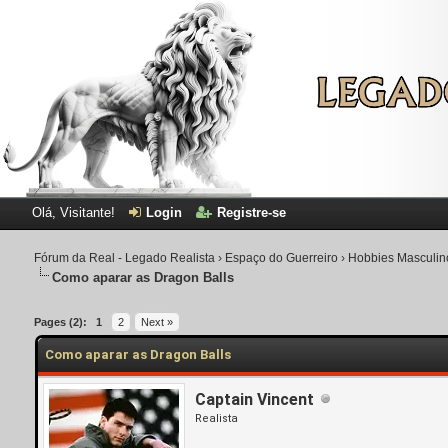
Olá, Visitante!
Login
Registre-se
Fórum da Real - Legado Realista
›
Espaço do Guerreiro
›
Hobbies Masculin
Como aparar as Dragon Balls
Pages (2):
1
2
Next »
Como aparar as Dragon Balls
Captain Vincent
Realista