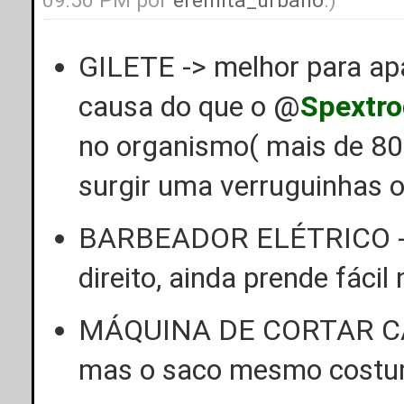
09:50 PM por
eremita_urbano
.)
GILETE -> melhor para ap
causa do que o @
Spextro
no organismo( mais de 80
surgir uma verruguinhas o
BARBEADOR ELÉTRICO -> 
direito, ainda prende fáci
MÁQUINA DE CORTAR CABE
mas o saco mesmo costuma 