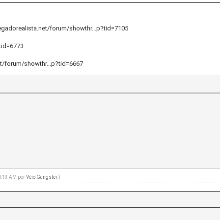
legadorealista.net/forum/showthr...p?tid=7105
?tid=6773
et/forum/showthr...p?tid=6667
10:13 AM por
Véio Gangster
.)