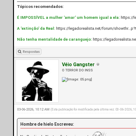
Tópicos recomendados:
É IMPOSSÍVEL a mulher 'amar' um homem igual a ela:
https://
A 'extinção' da Real:
https://legadorealista.net/forum/showthr...p
Não tenha mentalidade de caranguejo:
https://legadorealista.n
Respostas
Véio Gangster
O TERROR DO INSS
03-06-2026, 10:12 AM
(Esta publicação foi modificada pela última vez: 03-06-2026, 
Hombre de hielo Escreveu: