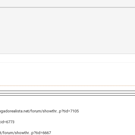
legadorealista.net/forum/showthr...p?tid=7105
?tid=6773
et/forum/showthr...p?tid=6667