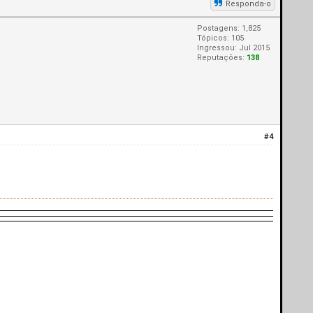
Responda-o
Postagens: 1,825
Tópicos: 105
Ingressou: Jul 2015
Reputações:
138
#4