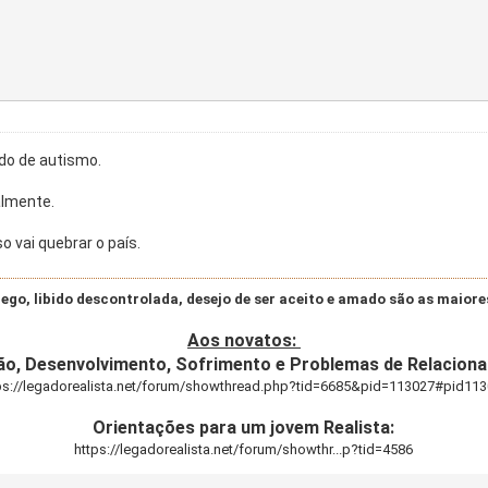
do de autismo.
almente.
o vai quebrar o país.
ego, libido descontrolada, desejo de ser aceito e amado são as maio
Aos novatos:
ão, Desenvolvimento, Sofrimento e Problemas de Relacion
ps://legadorealista.net/forum/showthread.php?tid=6685&pid=113027#pid11
Orientações para um jovem Realista:
https://legadorealista.net/forum/showthr...p?tid=4586