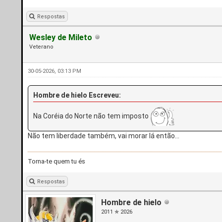
Respostas
Wesley de Mileto
Veterano
30-05-2026, 03:13 PM
Hombre de hielo Escreveu:
Na Coréia do Norte não tem imposto
Não tem liberdade também, vai morar lá então...
Torna-te quem tu és
Respostas
Hombre de hielo
2011 ✯ 2026