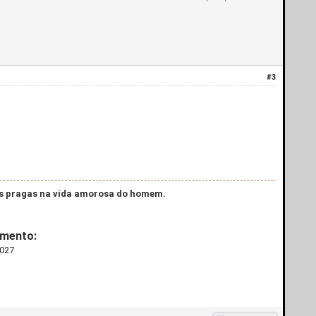
#3
res pragas na vida amorosa do homem.
amento:
3027