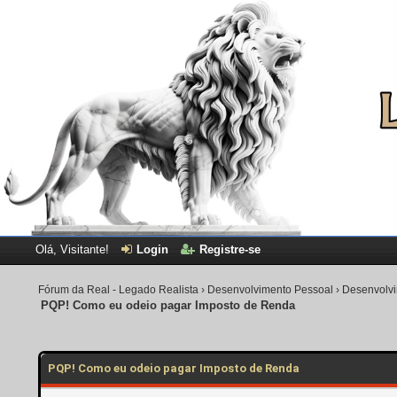
Olá, Visitante!
Login
Registre-se
Fórum da Real - Legado Realista
›
Desenvolvimento Pessoal
›
Desenvolvi
PQP! Como eu odeio pagar Imposto de Renda
0 Voto(s) - 0 em Média
1
2
3
4
5
PQP! Como eu odeio pagar Imposto de Renda