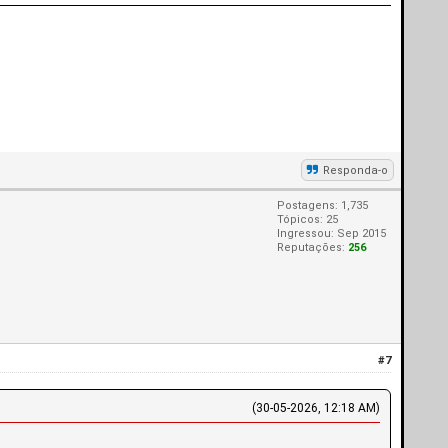
Responda-o
Postagens: 1,735
Tópicos: 25
Ingressou: Sep 2015
Reputações:
256
#7
(30-05-2026, 12:18 AM)