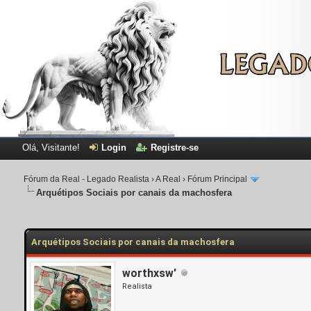
Olá, Visitante!
Login
Registre-se
Fórum da Real - Legado Realista
›
A Real
›
Fórum Principal
Arquétipos Sociais por canais da machosfera
Arquétipos Sociais por canais da machosfera
worthxsw'
Realista