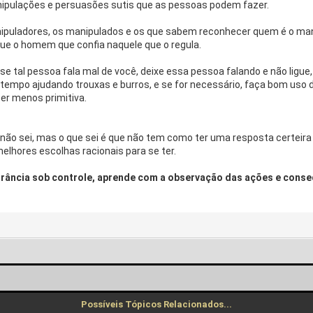
manipulações e persuasões sutis que as pessoas podem fazer.
nipuladores, os manipulados e os que sabem reconhecer quem é o man
que o homem que confia naquele que o regula.
 se tal pessoa fala mal de você, deixe essa pessoa falando e não ligu
tempo ajudando trouxas e burros, e se for necessário, faça bom uso 
 ser menos primitiva.
eu não sei, mas o que sei é que não tem como ter uma resposta certeir
lhores escolhas racionais para se ter.
rância sob controle, aprende com a observação das ações e conseq
Possíveis Tópicos Relacionados...