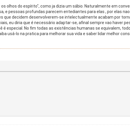
os olhos do espírito", como ja dizia um sábio. Naturalmente em conve
sa, e pessoas profundas parecem entediantes para elas , por elas n
s que decidem desenvolverem-se intelectualmente acabam por torna
ociais, eu diria que é necessário adaptar-se, afinal sempre vao have
ê é especial. No fim todas as existências humanas se equivalem, tod
a usá-lo na pratica para melhorar sua vida e saber lidar melhor con