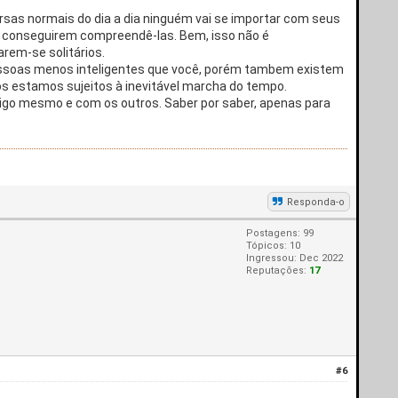
rsas normais do dia a dia ninguém vai se importar com seus
ao conseguirem compreendê-las. Bem, isso não é
rem-se solitários.
r pessoas menos inteligentes que você, porém tambem existem
os estamos sujeitos à inevitável marcha do tempo.
sigo mesmo e com os outros. Saber por saber, apenas para
Responda-o
Postagens: 99
Tópicos: 10
Ingressou: Dec 2022
Reputações:
17
#6