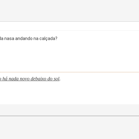
o da nasa andando na calçada?
o há nada novo debaixo do sol
.