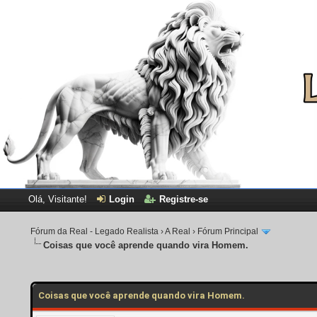
Olá, Visitante!
Login
Registre-se
Fórum da Real - Legado Realista
›
A Real
›
Fórum Principal
Coisas que você aprende quando vira Homem.
0 Voto(s) - 0 em Média
1
2
3
4
5
Coisas que você aprende quando vira Homem.