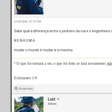
27-03-2026, 07:37 PM
Sabe qual a diferença entre o pedreiro da rua e o engenheir
N E N H U M A
mudar o mundo é mudar a si mesmo.
⁹ O que foi tornará a ser, o que foi feito se fará novamente;
nã
Eclesiastes 1:9
Respostas
Luiz
Alitista