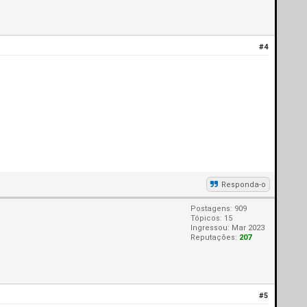
#4
Responda-o
Postagens: 909
Tópicos: 15
Ingressou: Mar 2023
Reputações:
207
#5