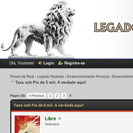
Olá, Visitante!
Login
Registre-se
Fórum da Real - Legado Realista
›
Desenvolvimento Pessoal
›
Desenvolvim
Taxa sob Pix de 5 mil: A verdade aqui!
Pages (4):
« Previous
1
2
3
4
Taxa sob Pix de 5 mil: A verdade aqui!
Libre
Veterano