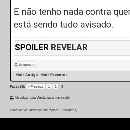
E não tenho nada contra que
está sendo tudo avisado.
SPOILER
REVELAR
Respostas
«
Mais Antigo
|
Mais Recente
»
Pages (3):
« Previous
1
2
3
Visualizar uma Versão para Impressão
Usuários visualizando este tópico: 1 Visitante(s)