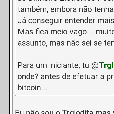
também, embora não tenha l
Já conseguir entender mai
Mas fica meio vago... muit
assunto, mas não sei se tem
Para um iniciante, tu @
Trgl
onde? antes de efetuar a p
bitcoin...
Eu não sou o Trglodita mas v