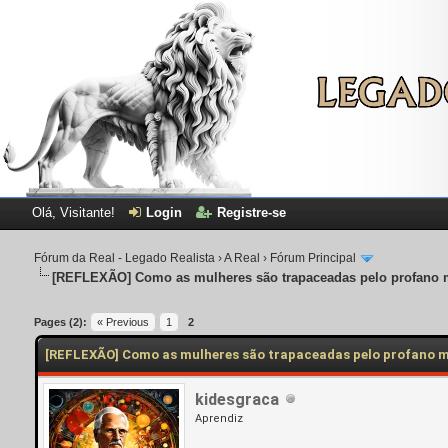
Olá, Visitante!
Login
Registre-se
Fórum da Real - Legado Realista
›
A Real
›
Fórum Principal
[REFLEXÃO]
Como as mulheres são trapaceadas pelo profano 
Pages (2):
« Previous
1
2
[REFLEXÃO] Como as mulheres são trapaceadas pelo profano 
kidesgraca
Aprendiz