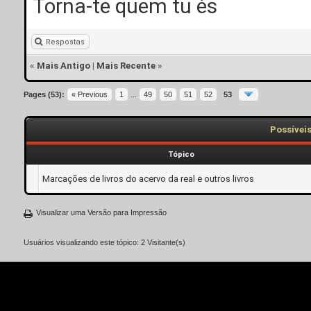
Torna-te quem tu és
Respostas
«
Mais Antigo
|
Mais Recente
»
Pages (53):
« Previous
1
...
49
50
51
52
53
Possívei
Tópico
Marcações de livros do acervo da real e outros livros
Visualizar uma Versão para Impressão
Usuários visualizando este tópico: 2 Visitante(s)