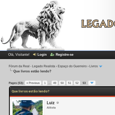
Olá, Visitante!
Login
Registre-se
Fórum da Real - Legado Realista
›
Espaço do Guerreiro
›
Livros
Que livros estão lendo?
Pages (53):
« Previous
1
...
49
50
51
52
53
Que livros estão lendo?
Luiz
Alitista