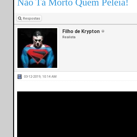
Não Tá Morto Quem Peleia!
Respostas
Filho de Krypton
Realista
03-12-2019, 10:14 AM