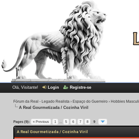
Olá, Visitante!
Login
Registre-se
Fórum da Real - Legado Realista
›
Espaço do Guerreiro
›
Hobbies Mascul
A Real Gourmetizada / Cozinha Viril
5 Voto(s) - 5 em Média
1
2
3
4
5
Pages (9):
« Previous
1
...
5
6
7
8
9
A Real Gourmetizada / Cozinha Viril