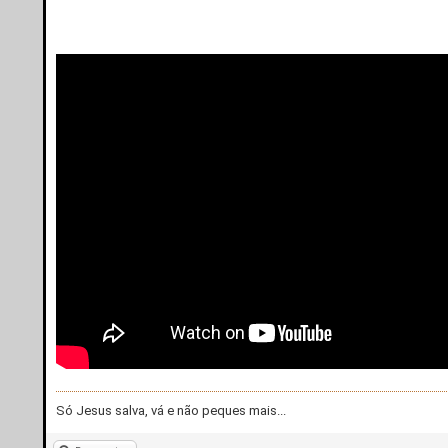
Só Jesus salva, vá e não peques mais...