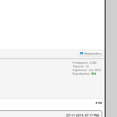
Responda-o
Postagens: 2,302
Tópicos: 12
Ingressou: Jun 2015
Reputações:
354
#163
(27-11-2019, 07:17 PM)