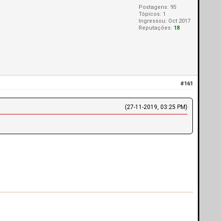
Postagens: 95
Tópicos: 1
Ingressou: Oct 2017
Reputações:
18
#161
(27-11-2019, 03:25 PM)