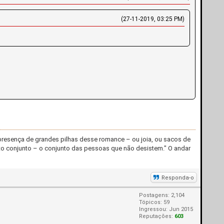
(27-11-2019, 03:25 PM)
presença de grandes pilhas desse romance – ou joia, ou sacos de
to conjunto – o co
njunto das pessoas que não desistem." O andar
Responda-o
Postagens: 2,104
Tópicos: 59
Ingressou: Jun 2015
Reputações:
603