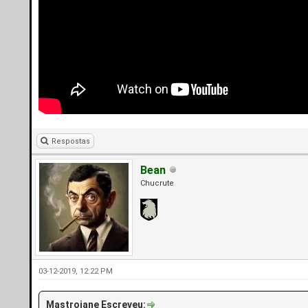
Respostas
Bean
Chucrute
03-12-2019, 12:22 PM
Mastroiane Escreveu: