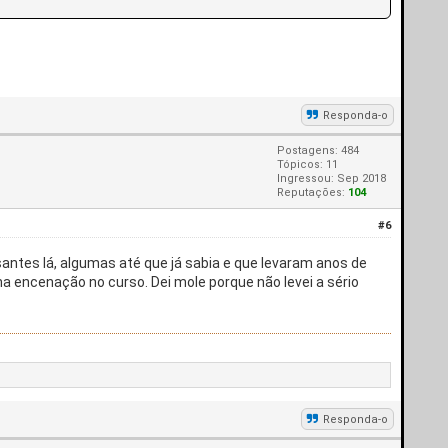
Responda-o
Postagens: 484
Tópicos: 11
Ingressou: Sep 2018
Reputações:
104
#6
antes lá, algumas até que já sabia e que levaram anos de
 na encenação no curso. Dei mole porque não levei a sério
Responda-o