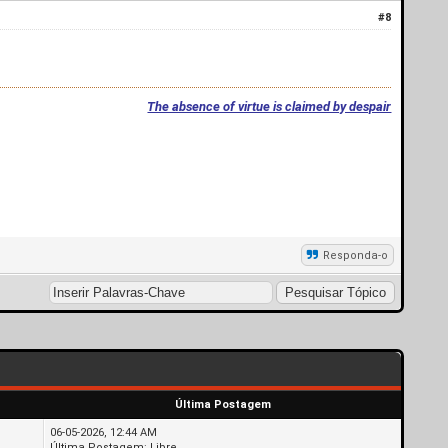
#8
The absence of virtue is claimed by despair
Responda-o
Última Postagem
06-05-2026, 12:44 AM
Última Postagem
:
Libre