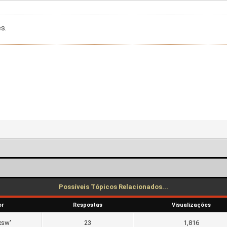
es.
Possíveis Tópicos Relacionados...
or
Respostas
Visualizações
xsw'
23
1,816