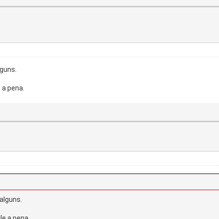
lguns.
 a pena.
alguns.
e a pena.