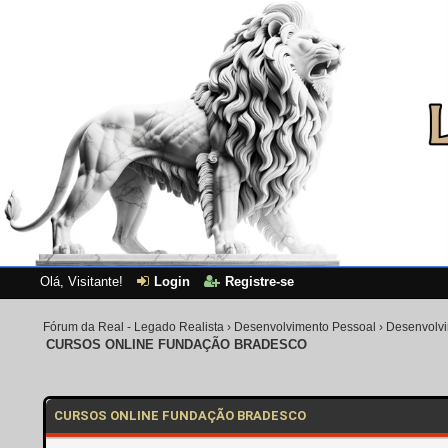
Olá, Visitante!
Login
Registre-se
Fórum da Real - Legado Realista
›
Desenvolvimento Pessoal
›
Desenvolvi
CURSOS ONLINE FUNDAÇÃO BRADESCO
0 Voto(s) - 0 em Média
1
2
3
4
5
CURSOS ONLINE FUNDAÇÃO BRADESCO