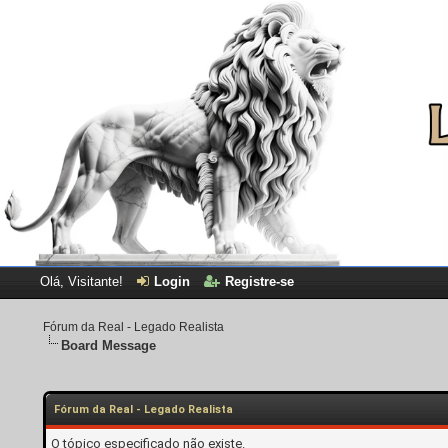
Olá, Visitante!
Login
Registre-se
Fórum da Real - Legado Realista
Board Message
Fórum da Real - Legado Realista
O tópico especificado não existe.