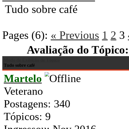
Tudo sobre café
Pages (6):
« Previous
1
2
3
Avaliação do Tópico:
Modo de Exibição de Tópico
Tudo sobre café
Martelo
Veterano
Postagens: 340
Tópicos: 9
Ingressou: Nov 2016