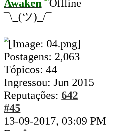
Awaken
¯\_(ツ)_/¯
Postagens: 2,063
Tópicos: 44
Ingressou: Jun 2015
Reputações:
642
#45
13-09-2017, 03:09 PM