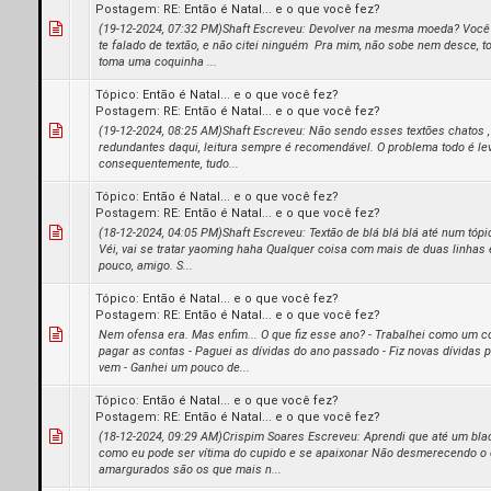
Postagem:
RE: Então é Natal... e o que você fez?
(19-12-2024, 07:32 PM)Shaft Escreveu: Devolver na mesma moeda? Você
te falado de textão, e não citei ninguém Pra mim, não sobe nem desce, t
toma uma coquinha ...
Tópico:
Então é Natal... e o que você fez?
Postagem:
RE: Então é Natal... e o que você fez?
(19-12-2024, 08:25 AM)Shaft Escreveu: Não sendo esses textões chatos , 
redundantes daqui, leitura sempre é recomendável. O problema todo é lev
consequentemente, tudo...
Tópico:
Então é Natal... e o que você fez?
Postagem:
RE: Então é Natal... e o que você fez?
(18-12-2024, 04:05 PM)Shaft Escreveu: Textão de blá blá blá até num tópi
Véi, vai se tratar yaoming haha Qualquer coisa com mais de duas linhas 
pouco, amigo. S...
Tópico:
Então é Natal... e o que você fez?
Postagem:
RE: Então é Natal... e o que você fez?
Nem ofensa era. Mas enfim... O que fiz esse ano? - Trabalhei como um 
pagar as contas - Paguei as dívidas do ano passado - Fiz novas dívidas 
vem - Ganhei um pouco de...
Tópico:
Então é Natal... e o que você fez?
Postagem:
RE: Então é Natal... e o que você fez?
(18-12-2024, 09:29 AM)Crispim Soares Escreveu: Aprendi que até um bla
como eu pode ser vítima do cupido e se apaixonar Não desmerecendo o 
amargurados são os que mais n...