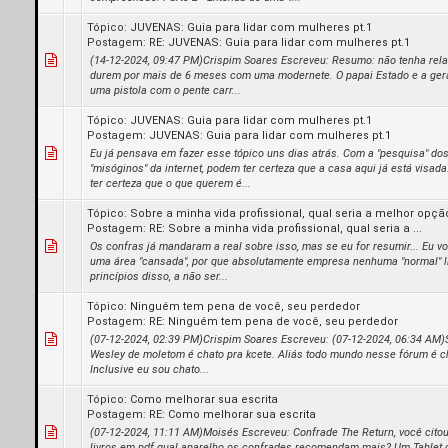
Tópico:
JUVENAS: Guia para lidar com mulheres pt.1
Postagem:
RE: JUVENAS: Guia para lidar com mulheres pt.1
(14-12-2024, 09:47 PM)Crispim Soares Escreveu: Resumo: não tenha re
durem por mais de 6 meses com uma modernete. O papai Estado e a ge
uma pistola com o pente carr...
Tópico:
JUVENAS: Guia para lidar com mulheres pt.1
Postagem:
JUVENAS: Guia para lidar com mulheres pt.1
Eu já pensava em fazer esse tópico uns dias atrás. Com a "pesquisa" do
"misóginos" da internet, podem ter certeza que a casa aqui já está visa
ter certeza que o que querem é...
Tópico:
Sobre a minha vida profissional, qual seria a melhor opçã
Postagem:
RE: Sobre a minha vida profissional, qual seria a ...
Os confras já mandaram a real sobre isso, mas se eu for resumir... Eu vo
uma área "cansada", por que absolutamente empresa nenhuma "normal" l
princípios disso, a não ser...
Tópico:
Ninguém tem pena de você, seu perdedor
Postagem:
RE: Ninguém tem pena de você, seu perdedor
(07-12-2024, 02:39 PM)Crispim Soares Escreveu: (07-12-2024, 06:34 AM)
Wesley de moletom é chato pra kcete. Aliás todo mundo nesse fórum é ch
Inclusive eu sou chato...
Tópico:
Como melhorar sua escrita
Postagem:
RE: Como melhorar sua escrita
(07-12-2024, 11:11 AM)Moisés Escreveu: Confrade The Return, você citou 
livros em pdf qual aparelho os confrades recomendam mais? Um Tablet 