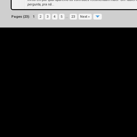
pergunta, pra nã...
Pages (23):
1
2
3
4
5
...
23
Next »