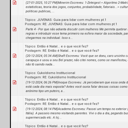
(27-01-2025, 10:27 PM)Minerim Escreveu: 1-Zeteigest = Algoritmo 2-Matri
estatisticas, teoria dos jogos, conjuntos, probabilidade, fatoriais...= cultu
politicas publicas, ...
Tópico:
JUVENAS: Guia para lidar com mulheres pt.1
Postagem:
RE: JUVENAS: Guia para lidar com mulheres pt.1
Parte 4 - Por que não adianta discutir com mulheres Me permita quebrar
regras e introduzir esse tema primeiro na esfera maior da sociedade, pa
chegarmos na individual. Isso s...
Tópico:
Então é Natal... e o que você fez?
Postagem:
RE: Então é Natal... e o que você fez?
(20-12-2024, 05:34 AM)Shaft Escreveu: Você que se doeu, caro ursinho c
carapuça e usou a seu Bel prazer, não citei nomes, como se manifestou, el
não tô saindo nada...
Tópico:
Cukoldismo Institucional
Postagem:
RE: Cukoldismo Institucional
(19-12-2024, 06:26 PM)Inoque Escreveu: Já perceberam que essa onda d
está cada dia mais exposta? Antes você ouvia falar dessas coisas como
anônimo tipo um puteiro, a...
Tópico:
Então é Natal... e o que você fez?
Postagem:
RE: Então é Natal... e o que você fez?
(19-12-2024, 08:14 PM)Academo Escreveu: Passei um tempo no exterior 
Itália). A passeio mesmo visitando parentes. Vivi o dia a dia, pegando b
supermercado etc. A liç...
Tópico:
Então é Natal... e o que você fez?