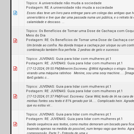
Tópico:
A universidade não muda a sociedade
Postagem:
RE: A universidade não muda a sociedade
Esses dias teve um livro para entregar para um colega das antigas que h
universitário e tive que dar uma passada numa uni pública, e o retrato lá
calamidade e descaso. ...
Tópico:
Os Benefícios de Tomar uma Dose de Cachaça com Coqu
Meio do Dia
Postagem:
RE: Os Benefícios de Tomar uma Dose de Cachaça com
Um brinde ao confra. Na dúvida troque a cachaça por uísque ou um conh
combinação também fica perfeita. 2 pedras de gelo e sucesso.
Tópico:
JUVENAS: Guia para lidar com mulheres pt.1
Postagem:
RE: JUVENAS: Guia para lidar com mulheres pt.1
(17-12-2024, 09:55 PM)Minerim Escreveu: @Wild Agradeço o elogio. Sina
virando uma máquina ratinhoo Menine, sou uma sexy machine..... [Image:
tbn0.gstatic.c...
Tópico:
JUVENAS: Guia para lidar com mulheres pt.1
Postagem:
RE: JUVENAS: Guia para lidar com mulheres pt.1
(17-12-2024, 01:37 PM)Frost. Escreveu: Carai Wild, texto de IA na cara d
minhas fontes seu texto é 81% gerado por IA..... Complicado hein. Agrade
que eu estou vir...
Tópico:
JUVENAS: Guia para lidar com mulheres pt.1
Postagem:
RE: JUVENAS: Guia para lidar com mulheres pt.1
Dando sequência aos textos, como muitos demoram um bocado para fica
trazendo apenas na medida do possível, num tempo vago que tenho. Agr
compreensão. Parte 2 - Entenda de uma v...