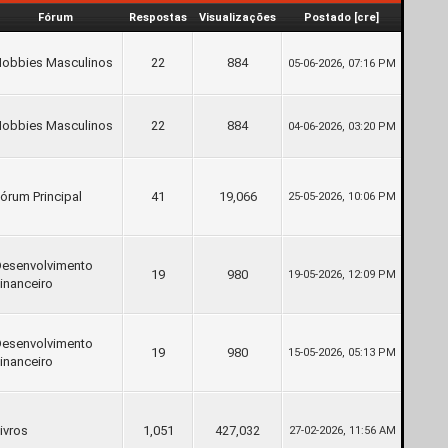
Fórum
Respostas
Visualizações
Postado
[
cre
]
Hobbies Masculinos
22
884
05-06-2026, 07:16 PM
Hobbies Masculinos
22
884
04-06-2026, 03:20 PM
órum Principal
41
19,066
25-05-2026, 10:06 PM
Desenvolvimento
19
980
19-05-2026, 12:09 PM
inanceiro
Desenvolvimento
19
980
15-05-2026, 05:13 PM
inanceiro
ivros
1,051
427,032
27-02-2026, 11:56 AM