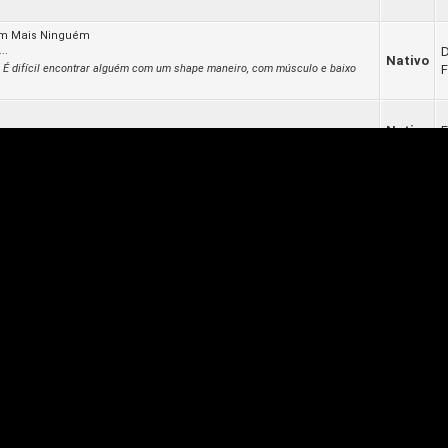
nam Mais Ninguém
..
Nativo
 É difícil encontrar alguém com um shape maneiro, com músculo e baixo
F
Nativo
F
foder mesmo
Nativo
ico pra isso, mas se temos esse aqui, acredito que vai acrescentar
F
a e ter resultados
.
Nativo
oisa que tenho fixa é horário pra acordar. Parei de ter essa de horário pra
P
Nativo
3...024-B.webp] Creta 2025 Spoiler Revelar [Image:
Nativo
r ilícitos, mas na favela não é fácil fazer gato de energia? Coloca uma
F