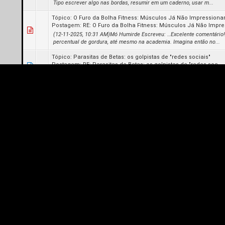
Tipo escrever algo nas bordas, resumir em um caderno, usar m...
Tópico:
O Furo da Bolha Fitness: Músculos Já Não Impressio
Postagem:
RE: O Furo da Bolha Fitness: Músculos Já Não Impre.
(12-11-2025, 10:31 AM)Mó Humirde Escreveu: …Excelente comentário!
percentual de gordura, até mesmo na academia. Imagina então no...
Tópico:
Parasitas de Betas: os golpistas de "redes sociais"
Postagem:
RE: Parasitas de Betas: os golpistas de "redes soc...
Quem perde tempo assistindo uma merda dessa tem mais é que se 
Tópico:
Dicas de Sovinagem!
Postagem:
RE: Dicas de Sovinagem!
(19-08-2025, 07:24 PM)Counter Escreveu: Pensei em abrir um novo tóp
bastante ao conteúdo do mesmo: Queria debater sobre formas de p...
Tópico:
Pelotão de Alta Produtividade: como criar uma disciplin
Postagem:
RE: Pelotão de Alta Produtividade: como criar uma ..
(14-08-2025, 05:54 PM)Dark_Painter01 Escreveu: Hoje em dia a única c
tudo, hoje faço as coisas mais no "feeling" e algumas...
Tópico:
Que carro acha legal e gostaria de adquirir?
Postagem:
RE: Que carro acha legal e gostaria de adquirir?
HR-V Spoiler Revelar[Image: https://http2.mlstatic.com/D_NQ_NP_7377
https://carroscomcamanzi.com.br/wp-conte...-2025.jpeg]
Tópico:
Por que Bitcoin? Parte ll – A matrix fiduciária
Postagem:
RE: Por que Bitcoin? Parte ll – A matrix fiduciári...
(07-08-2025, 04:19 PM)Trglodita Escreveu: Cara, longe de mim estimula