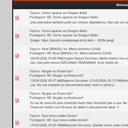
Mensa
Tópico:
Como aparar as Dragon Balls
Postagem:
RE: Como aparar as Dragon Balls
uma alternativa também pode ser cremes depilatórios, mas não sei s
Tópico:
Como aparar as Dragon Balls
Postagem:
RE: Como aparar as Dragon Balls
[Image: https://assets.instabuy.app.br/ib.item.i...9929e.jpeg]
Tópico:
Real (BRASIL) Vs. Masculinismo (USA)
Postagem:
RE: Real (BRASIL) Vs. Masculinismo (USA)
(25-05-2026, 03:45 PM)Crispim Soares Escreveu: Muito relativo isso a
nós, mas pelo menos NÓS AINDA TRANSAMOS. Esse monte de ...
Tópico:
Alugar ou financiar?
Postagem:
RE: Alugar ou financiar?
(18-05-2026, 09:57 AM)Superior Escreveu: (15-05-2026, 05:13 PM)Nat
sua. Na sua situação eu não pensaria duas vezes e sairia o...
Tópico:
Alugar ou financiar?
Postagem:
RE: Alugar ou financiar?
Eu sai de casa em uma condição muito mais favorável que a sua. Na s
Financiar imóvel com 20 anos de idade é uma péssima ideia. V...
Tópico:
Que livros estão lendo?
Postagem:
RE: Que livros estão lendo?
(19-02-2026, 04:23 PM)Melancton Escreveu: Quando voces estao lendo 