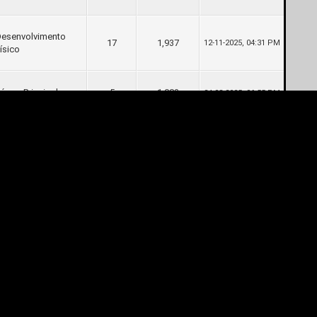
Desenvolvimento
17
1,937
12-11-2025, 04:31 PM
ísico
órum Principal
5
1,083
24-08-2025, 06:55 PM
Desenvolvimento
127
90,446
20-08-2025, 12:08 AM
inanceiro
Desenvolvimento
19
2,823
14-08-2025, 06:45 PM
rofissional
Veículos/Automóveis
21
1,796
13-08-2025, 08:52 PM
Desenvolvimento
243
54,487
07-08-2025, 05:33 PM
inanceiro