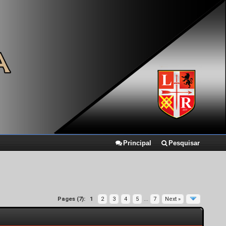
Principal
Pesquisar
Pages (7):
1
2
3
4
5
...
7
Next »