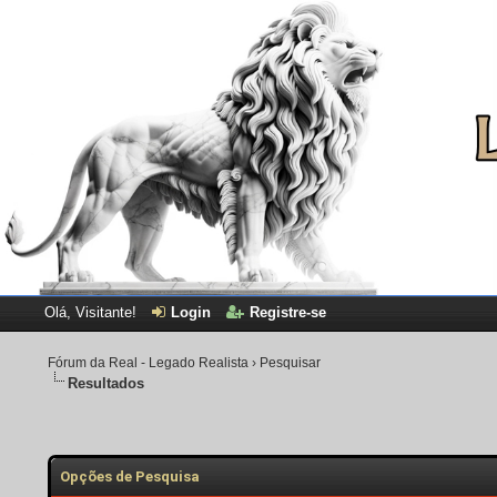
Olá, Visitante!
Login
Registre-se
Fórum da Real - Legado Realista
›
Pesquisar
Resultados
Opções de Pesquisa