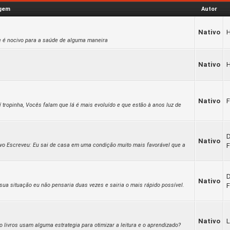
gem
Autor
Nativo
e é nocivo para a saúde de alguma maneira
Nativo
Nativo
F
í tropinha, Vocês falam que lá é mais evoluído e que estão à anos luz de
Nativo
ivo Escreveu: Eu sai de casa em uma condição muito mais favorável que a
F
Nativo
ua situação eu não pensaria duas vezes e sairia o mais rápido possível.
F
Nativo
L
livros usam alguma estrategia para otimizar a leitura e o aprendizado?