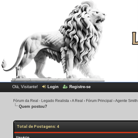
Olá, Visitante!
Login
Registre-se
Fórum da Real - Legado Realista
›
A Real
›
Fórum Principal
›
Agente Smith
Quem postou?
Total de Postagens: 4
Usuário