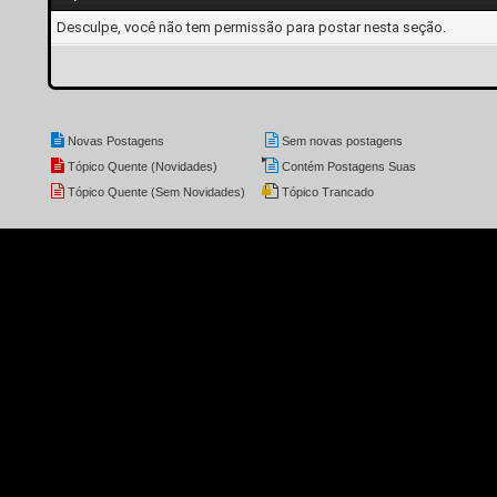
Desculpe, você não tem permissão para postar nesta seção.
Novas Postagens
Sem novas postagens
Tópico Quente (Novidades)
Contém Postagens Suas
Tópico Quente (Sem Novidades)
Tópico Trancado