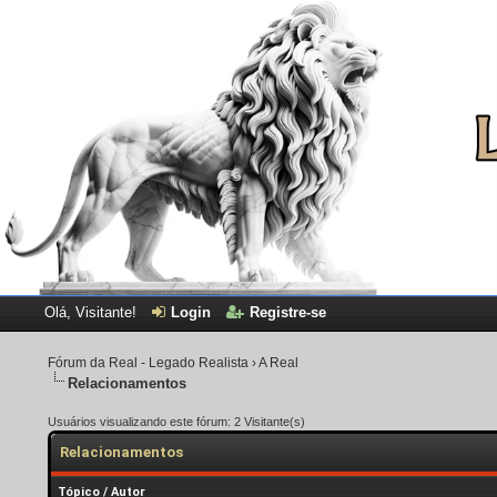
Olá, Visitante!
Login
Registre-se
Fórum da Real - Legado Realista
›
A Real
Relacionamentos
Usuários visualizando este fórum: 2 Visitante(s)
Relacionamentos
Tópico
/
Autor