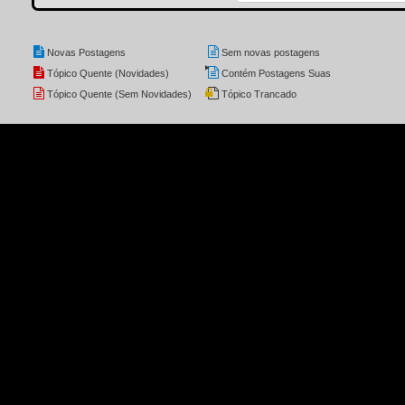
Novas Postagens
Sem novas postagens
Tópico Quente (Novidades)
Contém Postagens Suas
Tópico Quente (Sem Novidades)
Tópico Trancado